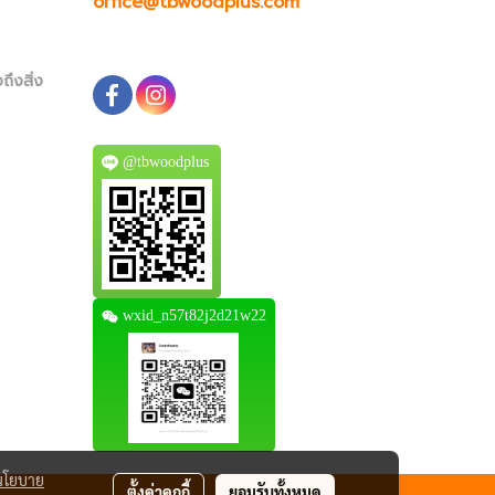
office@tbwoodplus.com
ถึงสิ่ง
@tbwoodplus
wxid_n57t82j2d21w22
นโยบาย
ตั้งค่าคุกกี้
ยอมรับทั้งหมด