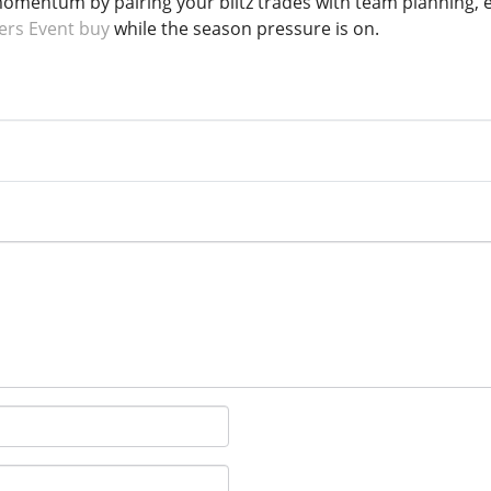
mentum by pairing your blitz trades with team planning, esp
rs Event buy
while the season pressure is on.