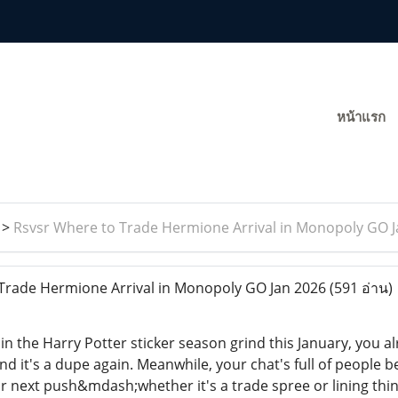
หน้าแรก
>
Rsvsr Where to Trade Hermione Arrival in Monopoly GO J
Trade Hermione Arrival in Monopoly GO Jan 2026
(591 อ่าน)
g in the Harry Potter sticker season grind this January, you 
and it's a dupe again. Meanwhile, your chat's full of people 
r next push&mdash;whether it's a trade spree or lining thi