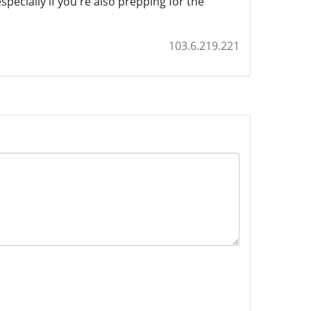
ecially if you're also prepping for the
103.6.219.221