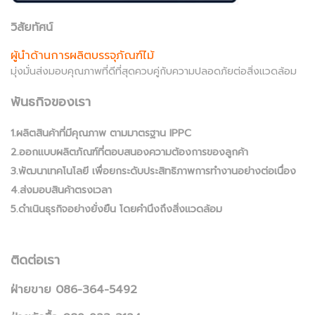
วิสัยทัศน์
ผู้นำด้านการผลิตบรรจุภัณฑ์ไม้
มุ่งมั่นส่งมอบคุณภาพที่ดีที่สุดควบคู่กับความปลอดภัยต่อสิ่งแวดล้อม
พันธกิจของเรา
1.ผลิตสินค้าที่มีคุณภาพ ตามมาตรฐาน IPPC
2.ออกแบบผลิตภัณฑ์ที่ตอบสนองความต้องการของลูกค้า
3.พัฒนาเทคโนโลยี เพื่อยกระดับประสิทธิภาพการทำงานอย่างต่อเนื่อง
4.ส่งมอบสินค้าตรงเวลา
5.ดำเนินธุรกิจอย่างยั่งยืน โดยคำนึงถึงสิ่งแวดล้อม
ติดต่อเรา
ฝ่ายขาย 086-364-5492