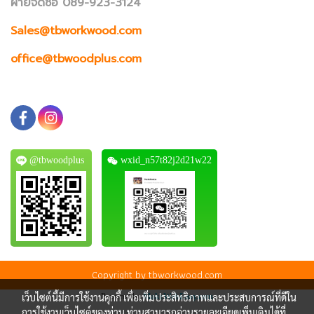
ฝ่ายจัดซื้อ 089-923-3124
Sales@tbworkwood.com
office@tbwoodplus.com
@tbwoodplus
wxid_n57t82j2d21w22
Copyright by tbworkwood.com
เว็บไซต์นี้มีการใช้งานคุกกี้ เพื่อเพิ่มประสิทธิภาพและประสบการณ์ที่ดีใน
Powered by
MakeWebEasy.com
การใช้งานเว็บไซต์ของท่าน ท่านสามารถอ่านรายละเอียดเพิ่มเติมได้ที่