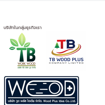
บริษัทในกลุ่มธุรกิจเรา