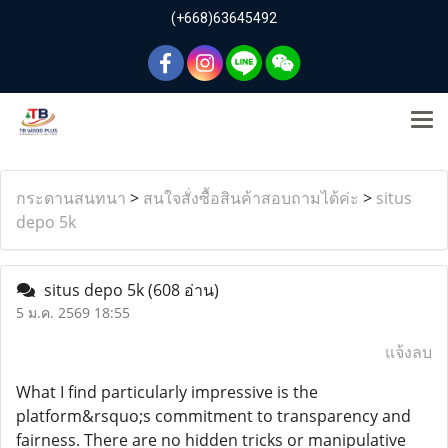
(+668)63645492
กระดานสนทนา
>
สนใจสั่งซื้อสินค้าสอบถามได้ค่ะ
>
situs
depo 5k
situs depo 5k
(608 อ่าน)
5 ม.ค. 2569 18:55
แจ้งลบ
What I find particularly impressive is the
platform&rsquo;s commitment to transparency and
fairness. There are no hidden tricks or manipulative