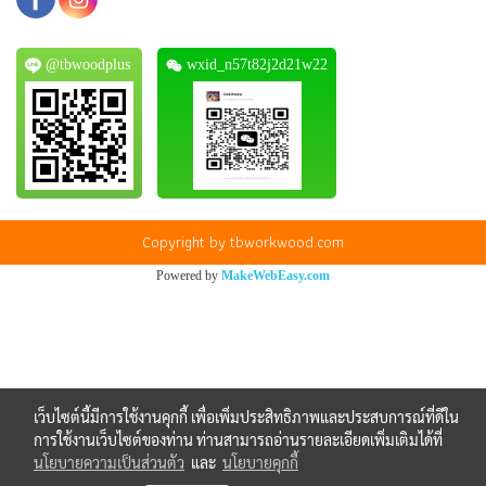
@tbwoodplus
wxid_n57t82j2d21w22
Copyright by tbworkwood.com
Powered by
MakeWebEasy.com
เว็บไซต์นี้มีการใช้งานคุกกี้ เพื่อเพิ่มประสิทธิภาพและประสบการณ์ที่ดีใน
การใช้งานเว็บไซต์ของท่าน ท่านสามารถอ่านรายละเอียดเพิ่มเติมได้ที่
นโยบายความเป็นส่วนตัว
และ
นโยบายคุกกี้