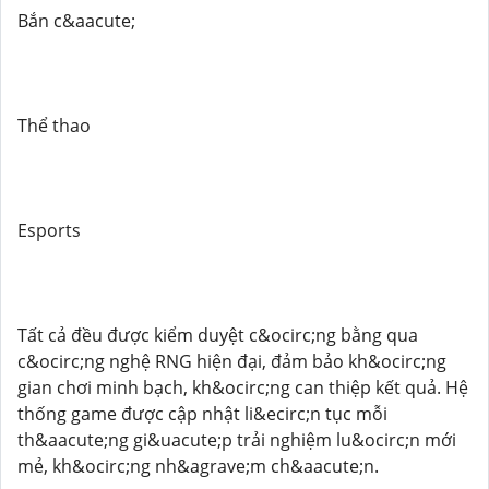
Bắn c&aacute;
Thể thao
Esports
Tất cả đều được kiểm duyệt c&ocirc;ng bằng qua
c&ocirc;ng nghệ RNG hiện đại, đảm bảo kh&ocirc;ng
gian chơi minh bạch, kh&ocirc;ng can thiệp kết quả. Hệ
thống game được cập nhật li&ecirc;n tục mỗi
th&aacute;ng gi&uacute;p trải nghiệm lu&ocirc;n mới
mẻ, kh&ocirc;ng nh&agrave;m ch&aacute;n.