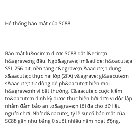
Hệ thống bảo mật của SC88
Bảo mật lu&ocirc;n được SC88 đặt l&ecirc;n
h&agrave;ng đầu. Ngo&agrave;i m&atilde; h&oacute;a
SSL 256-bit, nền tảng c&ograve;n &aacute;p dụng
x&aacute;c thực hai lớp (2FA) v&agrave; gi&aacute;m
s&aacute;t tự động để ph&aacute;t hiện mọi
h&agrave;nh vi bất thường. C&aacute;c cuộc kiểm
to&aacute;n định kỳ được thực hiện bởi đơn vị độc lập
nhằm đảm bảo an to&agrave;n tối đa cho dữ liệu
người chơi. Nhờ đ&oacute;, tỷ lệ sự cố bảo mật của
SC88 gần như bằng 0 suốt nhiều năm hoạt động.