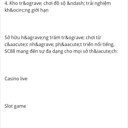
4. Kho tr&ograve; chơi đồ sộ &ndash; trải nghiệm
kh&ocirc;ng giới hạn
Sở hữu h&agrave;ng trăm tr&ograve; chơi từ
c&aacute;c nh&agrave; ph&aacute;t triển nổi tiếng,
SC88 mang đến sự đa dạng cho mọi sở th&iacute;ch:
Casino live
Slot game