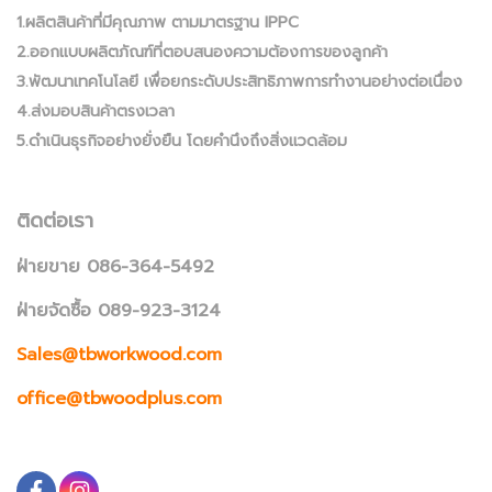
1.ผลิตสินค้าที่มีคุณภาพ ตามมาตรฐาน IPPC
2.ออกแบบผลิตภัณฑ์ที่ตอบสนองความต้องการของลูกค้า
3.พัฒนาเทคโนโลยี เพื่อยกระดับประสิทธิภาพการทำงานอย่างต่อเนื่อง
4.ส่งมอบสินค้าตรงเวลา
5.ดำเนินธุรกิจอย่างยั่งยืน โดยคำนึงถึงสิ่งแวดล้อม
ติดต่อเรา
ฝ่ายขาย 086-364-5492
ฝ่ายจัดซื้อ 089-923-3124
Sales@tbworkwood.com
office@tbwoodplus.com