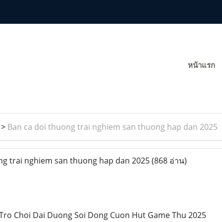
หน้าแรก
>
Ban ca doi thuong trai nghiem san thuong hap dan 2025
ng trai nghiem san thuong hap dan 2025
(868 อ่าน)
Tro Choi Dai Duong Soi Dong Cuon Hut Game Thu 2025