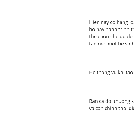
Hien nay co hang lo
ho hay hanh trinh t
the chon che do de 
tao nen mot he sinh
He thong vu khi tao
Ban ca doi thuong k
va can chinh thoi d