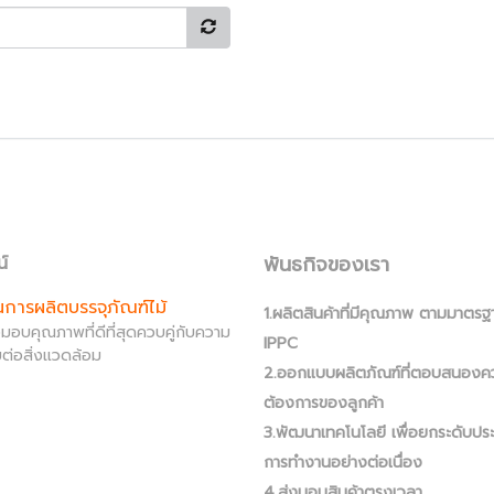
พันธกิจของเรา
น์
านการผลิตบรรจุภัณฑ์ไม้
1.ผลิตสินค้าที่มีคุณภาพ ตามมาตรฐ
ส่งมอบคุณภาพที่ดีที่สุดควบคู่กับความ
IPPC
ต่อสิ่งแวดล้อม
2.ออกแบบผลิตภัณฑ์ที่ตอบสนองค
ต้องการของลูกค้า
3.พัฒนาเทคโนโลยี เพื่อยกระดับปร
การทำงานอย่างต่อเนื่อง
4.ส่งมอบสินค้าตรงเวลา