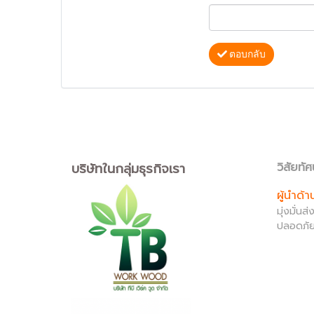
ตอบกลับ
บริษัทในกลุ่มธุรกิจเรา
วิสัยทัศ
ผู้นำด้
มุ่งมั่น
ปลอดภัย