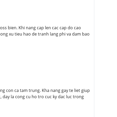
oss bien. Khi nang cap len cac cap do cao
uong xu tieu hao de tranh lang phi va dam bao
g con ca tam trung. Kha nang gay te liet giup
 day la cong cu ho tro cuc ky dac luc trong