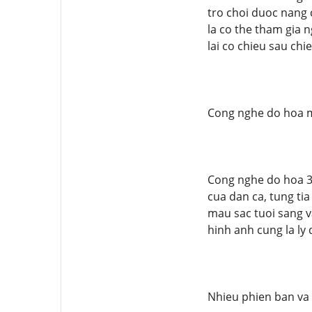
tro choi duoc nang 
la co the tham gia 
lai co chieu sau ch
Cong nghe do hoa m
Cong nghe do hoa 3D
cua dan ca, tung ti
mau sac tuoi sang v
hinh anh cung la ly 
Nhieu phien ban va 