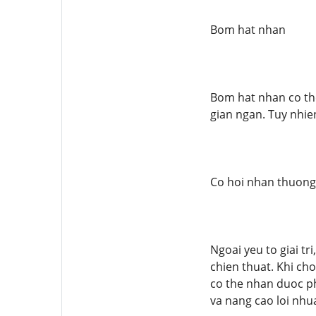
Bom hat nhan
Bom hat nhan co the
gian ngan. Tuy nhie
Co hoi nhan thuong
Ngoai yeu to giai t
chien thuat. Khi ch
co the nhan duoc ph
va nang cao loi nh