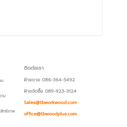
ติดต่อเรา
ฝ่ายขาย 086-364-5492
าน
ฝ่ายจัดซื้อ 089-923-3124
วาม
Sales@tbworkwood.com
ะสิทธิภาพ
office@tbwoodplus.com