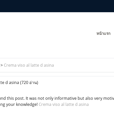
หน้าแรก
>
Crema viso al latte d asina
tte d asina
(720 อ่าน)
nd this post. It was not only informative but also very moti
ring your knowledge!
Crema viso al latte d asina