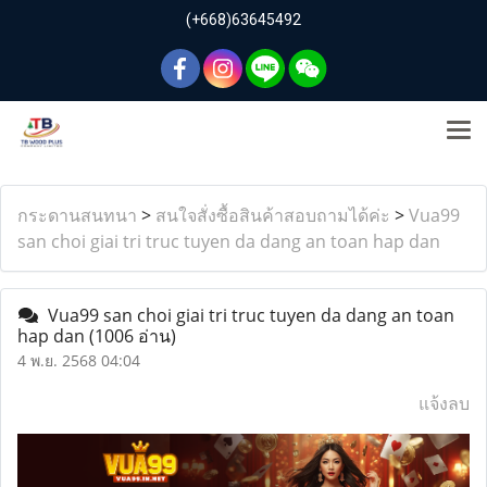
(+668)63645492
กระดานสนทนา
>
สนใจสั่งซื้อสินค้าสอบถามได้ค่ะ
>
Vua99
san choi giai tri truc tuyen da dang an toan hap dan
Vua99 san choi giai tri truc tuyen da dang an toan
hap dan
(1006 อ่าน)
4 พ.ย. 2568 04:04
แจ้งลบ