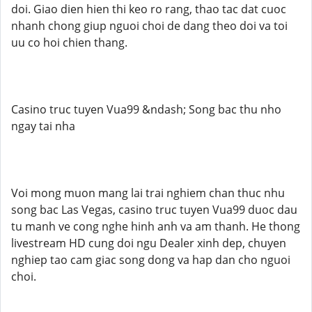
doi. Giao dien hien thi keo ro rang, thao tac dat cuoc
nhanh chong giup nguoi choi de dang theo doi va toi
uu co hoi chien thang.
Casino truc tuyen Vua99 &ndash; Song bac thu nho
ngay tai nha
Voi mong muon mang lai trai nghiem chan thuc nhu
song bac Las Vegas, casino truc tuyen Vua99 duoc dau
tu manh ve cong nghe hinh anh va am thanh. He thong
livestream HD cung doi ngu Dealer xinh dep, chuyen
nghiep tao cam giac song dong va hap dan cho nguoi
choi.