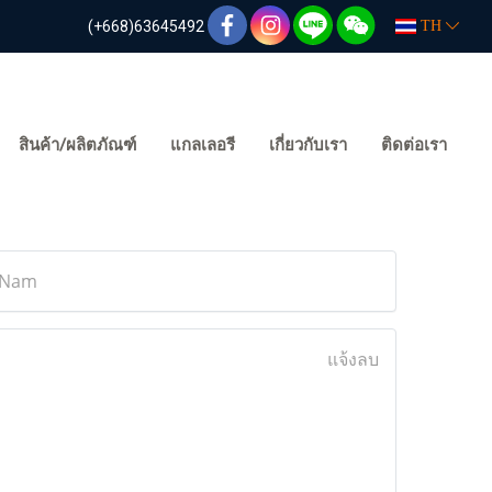
(+668)63645492
TH
สินค้า/ผลิตภัณฑ์
แกลเลอรี
เกี่ยวกับเรา
ติดต่อเรา
t Nam
แจ้งลบ