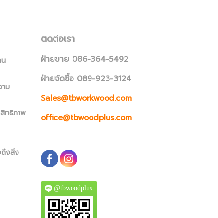
ติดต่อเรา
ฝ่ายขาย 086-364-5492
าน
ฝ่ายจัดซื้อ 089-923-3124
วาม
Sales@tbworkwood.com
ะสิทธิภาพ
office@tbwoodplus.com
ถึงสิ่ง
@tbwoodplus