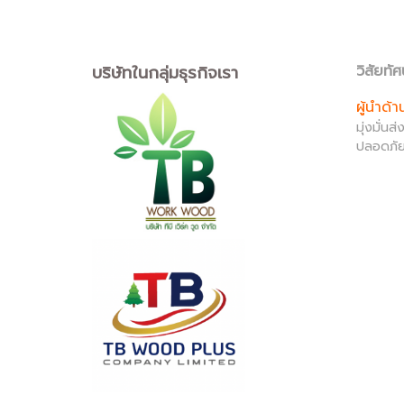
บริษัทในกลุ่มธุรกิจเรา
วิสัยทัศ
ผู้นำด้
มุ่งมั่น
ปลอดภัย