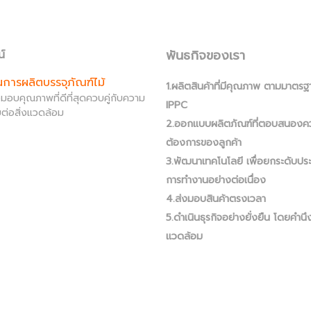
พันธกิจของเรา
น์
านการผลิตบรรจุภัณฑ์ไม้
1.ผลิตสินค้าที่มีคุณภาพ ตามมาตรฐ
ส่งมอบคุณภาพที่ดีที่สุดควบคู่กับความ
IPPC
ต่อสิ่งแวดล้อม
2.ออกแบบผลิตภัณฑ์ที่ตอบสนองค
ต้องการของลูกค้า
3.พัฒนาเทคโนโลยี เพื่อยกระดับปร
การทำงานอย่างต่อเนื่อง
4.ส่งมอบสินค้าตรงเวลา
5.ดำเนินธุรกิจอย่างยั่งยืน โดยคำนึง
แวดล้อม