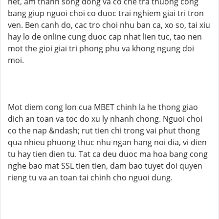
net, am thanh song dong va co che tra thuong cong
bang giup nguoi choi co duoc trai nghiem giai tri tron
ven. Ben canh do, cac tro choi nhu ban ca, xo so, tai xiu
hay lo de online cung duoc cap nhat lien tuc, tao nen
mot the gioi giai tri phong phu va khong ngung doi
moi.
Mot diem cong lon cua MBET chinh la he thong giao
dich an toan va toc do xu ly nhanh chong. Nguoi choi
co the nap &ndash; rut tien chi trong vai phut thong
qua nhieu phuong thuc nhu ngan hang noi dia, vi dien
tu hay tien dien tu. Tat ca deu duoc ma hoa bang cong
nghe bao mat SSL tien tien, dam bao tuyet doi quyen
rieng tu va an toan tai chinh cho nguoi dung.