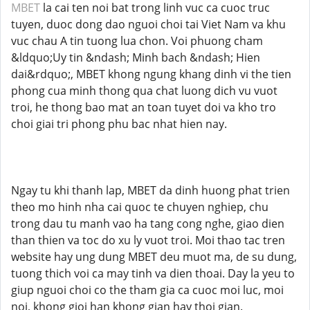
MBET
la cai ten noi bat trong linh vuc ca cuoc truc
tuyen, duoc dong dao nguoi choi tai Viet Nam va khu
vuc chau A tin tuong lua chon. Voi phuong cham
&ldquo;Uy tin &ndash; Minh bach &ndash; Hien
dai&rdquo;, MBET khong ngung khang dinh vi the tien
phong cua minh thong qua chat luong dich vu vuot
troi, he thong bao mat an toan tuyet doi va kho tro
choi giai tri phong phu bac nhat hien nay.
Ngay tu khi thanh lap, MBET da dinh huong phat trien
theo mo hinh nha cai quoc te chuyen nghiep, chu
trong dau tu manh vao ha tang cong nghe, giao dien
than thien va toc do xu ly vuot troi. Moi thao tac tren
website hay ung dung MBET deu muot ma, de su dung,
tuong thich voi ca may tinh va dien thoai. Day la yeu to
giup nguoi choi co the tham gia ca cuoc moi luc, moi
noi, khong gioi han khong gian hay thoi gian.