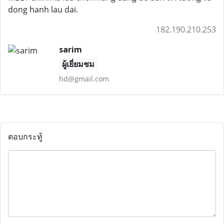
dong hanh lau dai.
182.190.210.253
sarim
ผู้เยี่ยมชม
hd@gmail.com
ตอบกระทู้