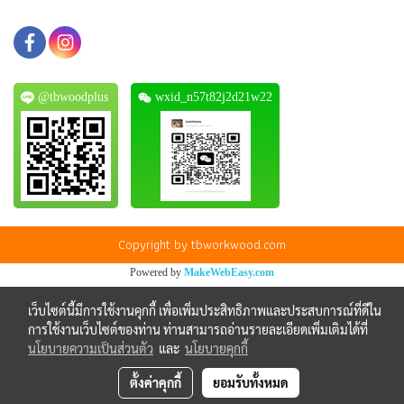
@tbwoodplus
wxid_n57t82j2d21w22
Copyright by tbworkwood.com
Powered by
MakeWebEasy.com
เว็บไซต์นี้มีการใช้งานคุกกี้ เพื่อเพิ่มประสิทธิภาพและประสบการณ์ที่ดีใน
การใช้งานเว็บไซต์ของท่าน ท่านสามารถอ่านรายละเอียดเพิ่มเติมได้ที่
นโยบายความเป็นส่วนตัว
และ
นโยบายคุกกี้
ตั้งค่าคุกกี้
ยอมรับทั้งหมด