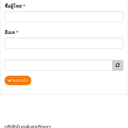
ชื่อผู้โพส
*
อีเมล
*
ตอบกลับ
บริษัทในกลุ่มธุรกิจเรา