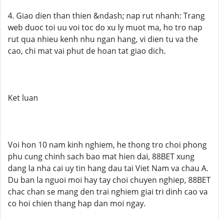
4. Giao dien than thien &ndash; nap rut nhanh: Trang
web duoc toi uu voi toc do xu ly muot ma, ho tro nap
rut qua nhieu kenh nhu ngan hang, vi dien tu va the
cao, chi mat vai phut de hoan tat giao dich.
Ket luan
Voi hon 10 nam kinh nghiem, he thong tro choi phong
phu cung chinh sach bao mat hien dai, 88BET xung
dang la nha cai uy tin hang dau tai Viet Nam va chau A.
Du ban la nguoi moi hay tay choi chuyen nghiep, 88BET
chac chan se mang den trai nghiem giai tri dinh cao va
co hoi chien thang hap dan moi ngay.