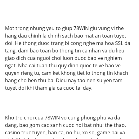
Mot trong nhung yeu to giup 78WIN giu vung vi the
hang dau chinh la chinh sach bao mat an toan tuyet
doi. He thong duoc trang bi cong nghe ma hoa SSL da
tang, dam bao toan bo thong tin ca nhan va du lieu
giao dich cua nguoi choi luon duoc bao ve nghiem
ngat. Nha cai tuan thu quy dinh quoc te ve bao ve
quyen rieng tu, cam ket khong tiet lo thong tin khach
hang cho ben thu ba. Dieu nay tao nen su yen tam
tuyet doi khi tham gia ca cuoc tai day.
Kho tro choi cua 78WIN vo cung phong phu va da
dang, bao gom cac sanh cuoc noi bat nhu: the thao,
casino truc tuyen, ban ca, no hu, xo so, game bai va