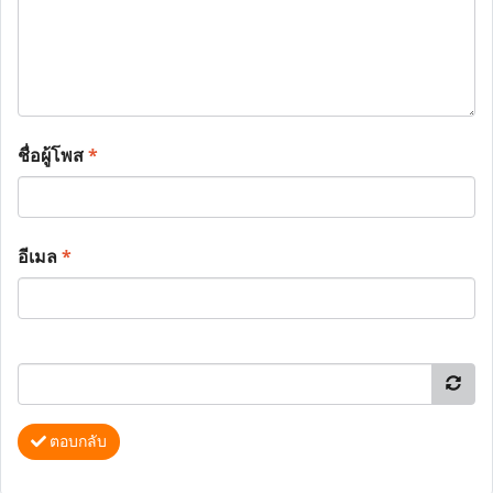
ชื่อผู้โพส
*
อีเมล
*
ตอบกลับ