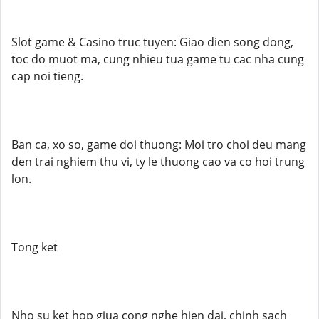
Slot game & Casino truc tuyen: Giao dien song dong,
toc do muot ma, cung nhieu tua game tu cac nha cung
cap noi tieng.
Ban ca, xo so, game doi thuong: Moi tro choi deu mang
den trai nghiem thu vi, ty le thuong cao va co hoi trung
lon.
Tong ket
Nho su ket hop giua cong nghe hien dai, chinh sach