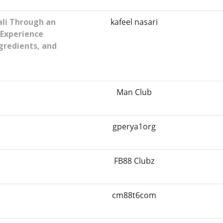
ali Through an
kafeel nasari
 Experience
gredients, and
Man Club
gperya1org
FB88 Clubz
cm88t6com