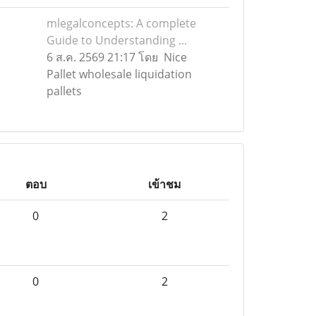
mlegalconcepts: A complete
Guide to Understanding ...
6 ส.ค. 2569 21:17 โดย Nice
Pallet wholesale liquidation
pallets
ตอบ
เข้าชม
0
2
0
2