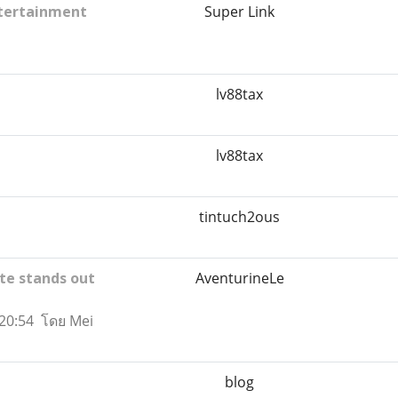
ntertainment
Super Link
lv88tax
lv88tax
tintuch2ous
te stands out
AventurineLe
9 20:54 โดย Mei
blog