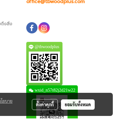
office@tbwoodplus.com
ถึงสิ่ง
@tbwoodplus
wxid_n57t82j2d21w22
นโยบาย
ตั้งค่าคุกกี้
ยอมรับทั้งหมด