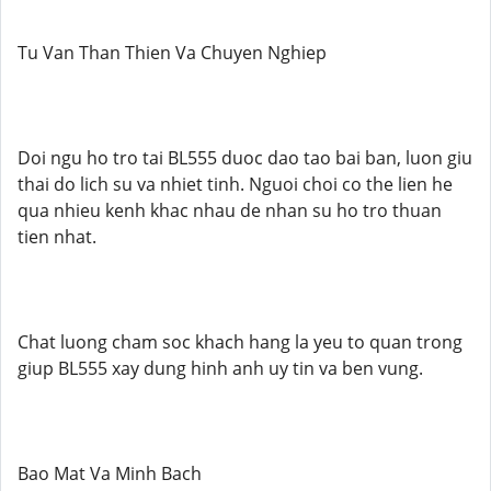
Tu Van Than Thien Va Chuyen Nghiep
Doi ngu ho tro tai BL555 duoc dao tao bai ban, luon giu
thai do lich su va nhiet tinh. Nguoi choi co the lien he
qua nhieu kenh khac nhau de nhan su ho tro thuan
tien nhat.
Chat luong cham soc khach hang la yeu to quan trong
giup BL555 xay dung hinh anh uy tin va ben vung.
Bao Mat Va Minh Bach