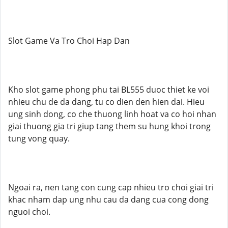
Slot Game Va Tro Choi Hap Dan
Kho slot game phong phu tai BL555 duoc thiet ke voi
nhieu chu de da dang, tu co dien den hien dai. Hieu
ung sinh dong, co che thuong linh hoat va co hoi nhan
giai thuong gia tri giup tang them su hung khoi trong
tung vong quay.
Ngoai ra, nen tang con cung cap nhieu tro choi giai tri
khac nham dap ung nhu cau da dang cua cong dong
nguoi choi.