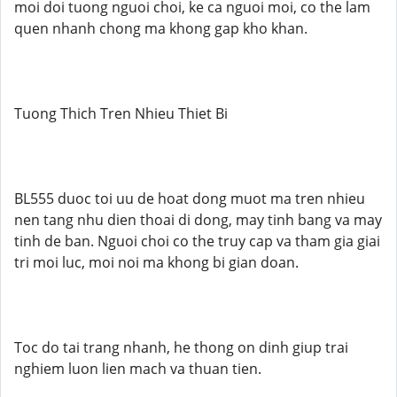
moi doi tuong nguoi choi, ke ca nguoi moi, co the lam
quen nhanh chong ma khong gap kho khan.
Tuong Thich Tren Nhieu Thiet Bi
BL555 duoc toi uu de hoat dong muot ma tren nhieu
nen tang nhu dien thoai di dong, may tinh bang va may
tinh de ban. Nguoi choi co the truy cap va tham gia giai
tri moi luc, moi noi ma khong bi gian doan.
Toc do tai trang nhanh, he thong on dinh giup trai
nghiem luon lien mach va thuan tien.