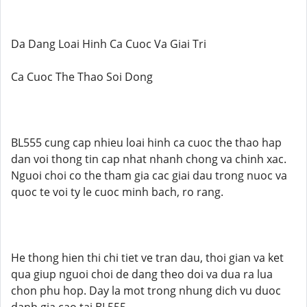
Da Dang Loai Hinh Ca Cuoc Va Giai Tri
Ca Cuoc The Thao Soi Dong
BL555 cung cap nhieu loai hinh ca cuoc the thao hap
dan voi thong tin cap nhat nhanh chong va chinh xac.
Nguoi choi co the tham gia cac giai dau trong nuoc va
quoc te voi ty le cuoc minh bach, ro rang.
He thong hien thi chi tiet ve tran dau, thoi gian va ket
qua giup nguoi choi de dang theo doi va dua ra lua
chon phu hop. Day la mot trong nhung dich vu duoc