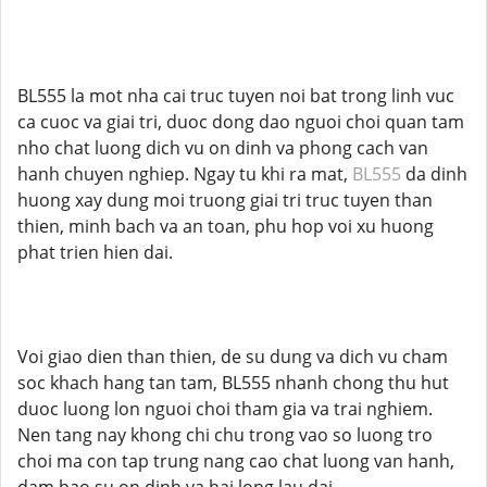
BL555 la mot nha cai truc tuyen noi bat trong linh vuc
ca cuoc va giai tri, duoc dong dao nguoi choi quan tam
nho chat luong dich vu on dinh va phong cach van
hanh chuyen nghiep. Ngay tu khi ra mat,
BL555
da dinh
huong xay dung moi truong giai tri truc tuyen than
thien, minh bach va an toan, phu hop voi xu huong
phat trien hien dai.
Voi giao dien than thien, de su dung va dich vu cham
soc khach hang tan tam, BL555 nhanh chong thu hut
duoc luong lon nguoi choi tham gia va trai nghiem.
Nen tang nay khong chi chu trong vao so luong tro
choi ma con tap trung nang cao chat luong van hanh,