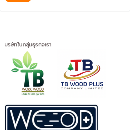
บริษัทในกลุ่มธุรกิจเรา