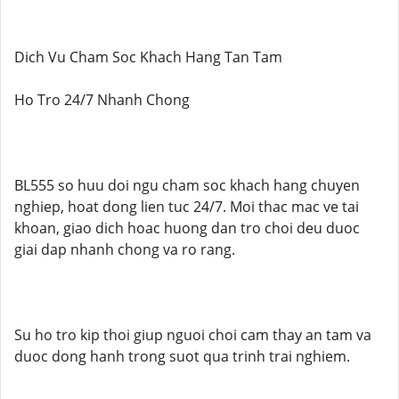
Dich Vu Cham Soc Khach Hang Tan Tam
Ho Tro 24/7 Nhanh Chong
BL555 so huu doi ngu cham soc khach hang chuyen
nghiep, hoat dong lien tuc 24/7. Moi thac mac ve tai
khoan, giao dich hoac huong dan tro choi deu duoc
giai dap nhanh chong va ro rang.
Su ho tro kip thoi giup nguoi choi cam thay an tam va
duoc dong hanh trong suot qua trinh trai nghiem.