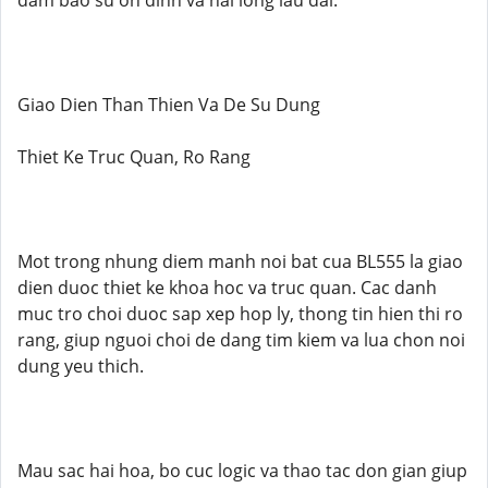
dam bao su on dinh va hai long lau dai.
Giao Dien Than Thien Va De Su Dung
Thiet Ke Truc Quan, Ro Rang
Mot trong nhung diem manh noi bat cua BL555 la giao
dien duoc thiet ke khoa hoc va truc quan. Cac danh
muc tro choi duoc sap xep hop ly, thong tin hien thi ro
rang, giup nguoi choi de dang tim kiem va lua chon noi
dung yeu thich.
Mau sac hai hoa, bo cuc logic va thao tac don gian giup