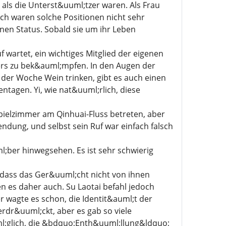
r als die Unterst&uuml;tzer waren. Als Frau
ch waren solche Positionen nicht sehr
inen Status. Sobald sie um ihr Leben
wartet, ein wichtiges Mitglied der eigenen
ers zu bek&auml;mpfen. In den Augen der
 der Woche Wein trinken, gibt es auch einen
tagen. Yi, wie nat&uuml;rlich, diese
Spielzimmer am Qinhuai-Fluss betreten, aber
endung, und selbst sein Ruf war einfach falsch
;ber hinwegsehen. Es ist sehr schwierig
dass das Ger&uuml;cht nicht von ihnen
es daher auch. Su Laotai befahl jedoch
r wagte es schon, die Identit&auml;t der
rdr&uuml;ckt, aber es gab so viele
;glich, die &bdquo;Enth&uuml;llung&ldquo;