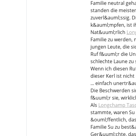
Familie neutral geha
standen die meisten
zuverl&auml;ssig. D
k&auml;mpfen, ist i
Nat&uuml;rlich
Lon
Familie zu werden,
jungen Leute, die s
Ruf f&uuml;r die Un
schlechte Laune zu 
Wenn ich diesen Ruf
dieser Kerl ist nic
... einfach unertr&au
Die Beschwerden si
f&uuml;r sie, wirkli
Als
Longchamp Tasc
stammte, waren Su 
&ouml;ffentlich, da
Familie Su zu best&
Ger&uuml;chte, das