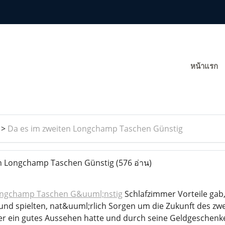
หน้าแรก
>
Da es im zweiten Longchamp Taschen Günstig
n Longchamp Taschen Günstig
(576 อ่าน)
ngchamp Taschen G&uuml;nstig
Schlafzimmer Vorteile gab,
 und spielten, nat&uuml;rlich Sorgen um die Zukunft des zw
r ein gutes Aussehen hatte und durch seine Geldgeschenke