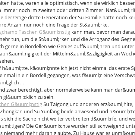
lten hatte, waren alle optimistisch, wenn sie wirklich besse
 immer noch im zweiten oder dritten Zimmer. Nat&uuml;rli
ie derzeitige dritte Generation der Su-Familie hatte noch ke
hre Anzahl nur noch eine Frage der St&auml;rke.
gchamp Taschen G&uuml;nstig
kann man, bevor man darauf 
 mehr tun, um die St&auml;rken und die Arroganz des Gegn
ich gerne in Bordellen wie Genies auff&uuml;hren und unter
abh&auml;ngigkeit der Mittelm&auml;&szlig;igkeit an Wochen
sehen.
 h&auml;tte, k&ouml;nnte ich jetzt nicht einmal das erste 
ht einmal in ein Bordell gegangen, was f&uuml;r eine Verschw
ml;glich ...
nd zwar berechtigt, aber normalerweise kann man dar&uuml
ch gl&uuml;cklich zu sein.
hen G&uuml;nstig
Su Taigong und anderen erz&auml;hlte, 
Zhongkan und Su Yunfang beide anwesend und h&ouml;rten 
ss sich die Sache nicht weiter verbreiten d&uuml;rfe, und we
auml;tigen? Die Ger&uuml;chte wurden stillschweigend unte
s niemand mehr daran glaubte. Zu Hause war es unm&ouml